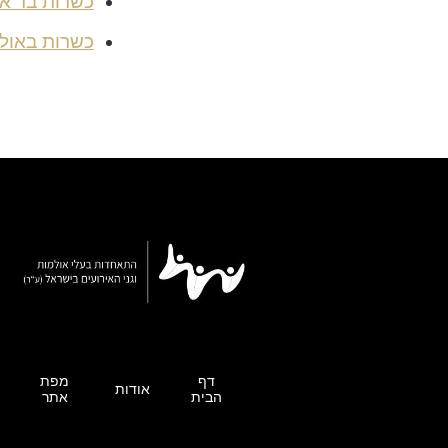
כשרות בר אק
כשרות באול
דף
מפת
אודות
הבית
אתר